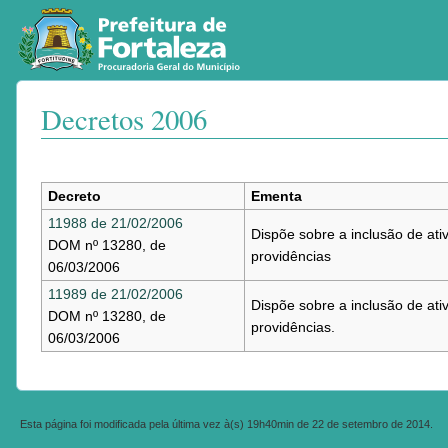
Decretos 2006
Ir para:
navegação
,
pesquisa
Decreto
Ementa
11988 de 21/02/2006
Dispõe sobre a inclusão de ati
DOM nº 13280, de
providências
06/03/2006
11989 de 21/02/2006
Dispõe sobre a inclusão de ati
DOM nº 13280, de
providências.
06/03/2006
Esta página foi modificada pela última vez à(s) 19h40min de 22 de setembro de 2014.