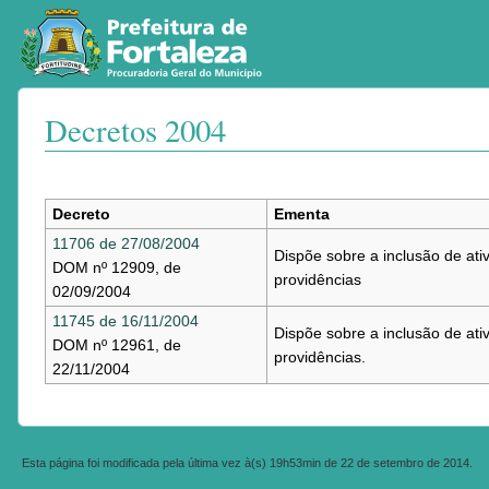
Decretos 2004
Ir para:
navegação
,
pesquisa
Decreto
Ementa
11706 de 27/08/2004
Dispõe sobre a inclusão de ati
DOM nº 12909, de
providências
02/09/2004
11745 de 16/11/2004
Dispõe sobre a inclusão de ati
DOM nº 12961, de
providências.
22/11/2004
Esta página foi modificada pela última vez à(s) 19h53min de 22 de setembro de 2014.