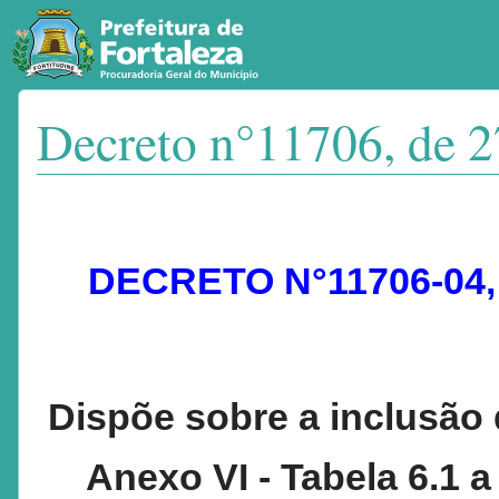
Decreto n°11706, de 2
Ir para:
navegação
,
pesquisa
DECRETO N°11706-04,
Dispõe sobre a inclusão 
Anexo VI - Tabela 6.1 a