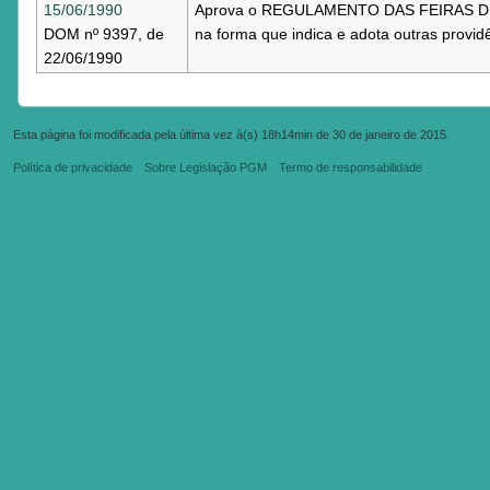
15/06/1990
Aprova o REGULAMENTO DAS FEIRAS D
DOM nº 9397, de
na forma que indica e adota outras provid
22/06/1990
Esta página foi modificada pela última vez à(s) 18h14min de 30 de janeiro de 2015.
Política de privacidade
Sobre Legislação PGM
Termo de responsabilidade