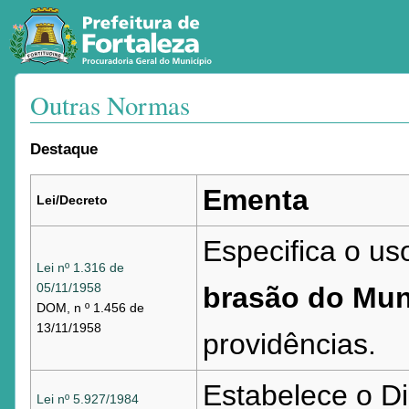
Outras Normas
Ir para:
navegação
,
pesquisa
Destaque
Ementa
Lei/Decreto
Especifica o u
Lei nº 1.316 de
05/11/1958
brasão do Muni
DOM, n º 1.456 de
13/11/1958
providências.
Estabelece o 
Lei nº 5.927/1984