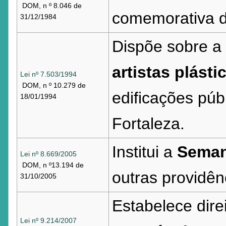
DOM, n º 8.046 de
comemorativa d
31/12/1984
Dispõe sobre a
artistas plást
Lei nº 7.503/1994
DOM, n º 10.279 de
edificações púb
18/01/1994
Fortaleza.
Institui a
Seman
Lei nº 8.669/2005
DOM, n º13.194 de
outras providên
31/10/2005
Estabelece dire
Lei nº 9.214/2007