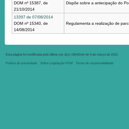
DOM nº 15387, de
Dispõe sobre a antecipação do Pon
21/10/2014
13397 de 07/08/2014
DOM nº 15340, de
Regulamenta a realização de parce
14/08/2014
Esta página foi modificada pela última vez à(s) 19h42min de 5 de março de 2015.
Política de privacidade
Sobre Legislação PGM
Termo de responsabilidade