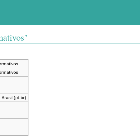
mativos"
ormativos
ormativos
Brasil (pt-br)