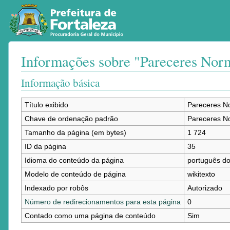
Informações sobre "Pareceres Nor
Ir para:
navegação
,
pesquisa
Informação básica
Título exibido
Pareceres N
Chave de ordenação padrão
Pareceres N
Tamanho da página (em bytes)
1 724
ID da página
35
Idioma do conteúdo da página
português do 
Modelo de conteúdo de página
wikitexto
Indexado por robôs
Autorizado
Número de redirecionamentos para esta página
0
Contado como uma página de conteúdo
Sim