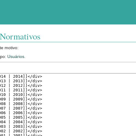
s Normativos
te motivo:
upo:
Usuários
.