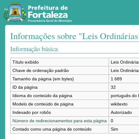
Informações sobre "Leis Ordinárias
Ir para:
navegação
,
pesquisa
Informação básica
Título exibido
Leis Ordinária
Chave de ordenação padrão
Leis Ordinária
Tamanho da página (em bytes)
1 689
ID da página
32
Idioma do conteúdo da página
português do B
Modelo de conteúdo de página
wikitexto
Indexado por robôs
Autorizado
Número de redirecionamentos para esta página
0
Contado como uma página de conteúdo
Sim