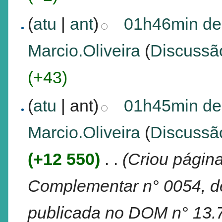
(
atu
|
ant
)
01h46min de
Marcio.Oliveira
(
Discussã
(+43)
(
atu
| ant)
01h45min de
Marcio.Oliveira
(
Discussã
(+12 550)
‎
. .
(Criou página
Complementar n° 0054, d
publicada no DOM n° 13.7