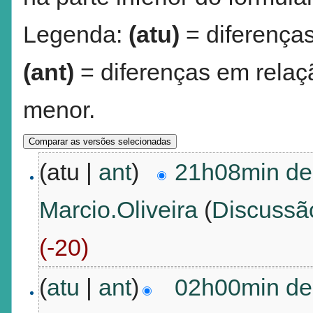
Legenda:
(atu)
= diferenças
(ant)
= diferenças em relaçã
menor.
(atu |
ant
)
21h08min de 
Marcio.Oliveira
(
Discussã
(-20)
(
atu
|
ant
)
02h00min de