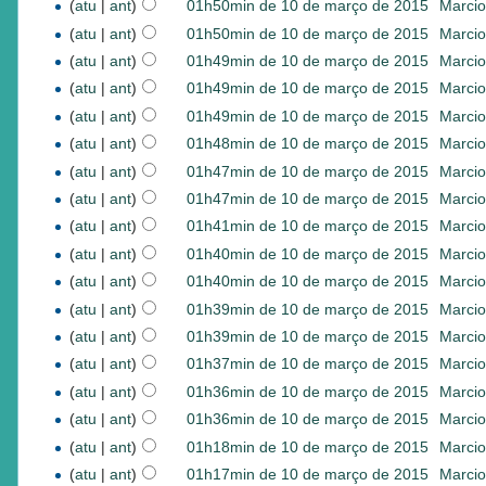
(
atu
|
ant
)
01h50min de 10 de março de 2015
‎
Marcio
(
atu
|
ant
)
01h50min de 10 de março de 2015
‎
Marcio
(
atu
|
ant
)
01h49min de 10 de março de 2015
‎
Marcio
(
atu
|
ant
)
01h49min de 10 de março de 2015
‎
Marcio
(
atu
|
ant
)
01h49min de 10 de março de 2015
‎
Marcio
(
atu
|
ant
)
01h48min de 10 de março de 2015
‎
Marcio
(
atu
|
ant
)
01h47min de 10 de março de 2015
‎
Marcio
(
atu
|
ant
)
01h47min de 10 de março de 2015
‎
Marcio
(
atu
|
ant
)
01h41min de 10 de março de 2015
‎
Marcio
(
atu
|
ant
)
01h40min de 10 de março de 2015
‎
Marcio
(
atu
|
ant
)
01h40min de 10 de março de 2015
‎
Marcio
(
atu
|
ant
)
01h39min de 10 de março de 2015
‎
Marcio
(
atu
|
ant
)
01h39min de 10 de março de 2015
‎
Marcio
(
atu
|
ant
)
01h37min de 10 de março de 2015
‎
Marcio
(
atu
|
ant
)
01h36min de 10 de março de 2015
‎
Marcio
(
atu
|
ant
)
01h36min de 10 de março de 2015
‎
Marcio
(
atu
|
ant
)
01h18min de 10 de março de 2015
‎
Marcio
(
atu
|
ant
)
01h17min de 10 de março de 2015
‎
Marcio