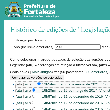
Histórico de edições de "Legislaçã
Ir para:
navegação
,
pesquisa
Navegar pelo histórico
Ano (inclusive anteriores):
Mês (
Como selecionar: marque as caixas de seleção das versões que d
Legenda:
(atu)
= diferenças em relação a última versão,
(ant)
=
(Mais novas |
Mais antigas
) Ver (50 posteriores |
50 anteriores
) 
(atu |
ant
)
13h54min de 3 de fevereiro de 2021
‎
Vitor
(
atu
|
ant
)
18h29min de 16 de março de 2017
‎
Vitor.s
(
atu
|
ant
)
15h57min de 12 de dezembro de 2016
‎
Vit
(
atu
|
ant
)
14h42min de 12 de dezembro de 2016
‎
Vit
(
atu
|
ant
)
14h41min de 12 de dezembro de 2016
‎
Vit