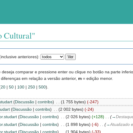
o Cultural"
inclusive anteriores):
eseja comparar e pressione enter ou clique no botão na parte inferio
 diferenças em relação a versão anterior,
m
= edição menor.
(
20
|
50
|
100
|
250
|
500
).
.studart
(
Discussão
|
contribs
)
‎
. .
(1 755 bytes)
(-247)
tudart
(
Discussão
|
contribs
)
‎
. .
(2 002 bytes)
(-24)
or.studart
(
Discussão
|
contribs
)
‎
. .
(2 026 bytes)
(+128)
‎
. .
(
→
Destaqu
or.studart
(
Discussão
|
contribs
)
‎
. .
(1 898 bytes)
(-6)
‎
. .
(
→
Atualizado 
or.studart
(
Discussão
|
contribs
)
‎
. .
(1 904 bytes)
(-33)