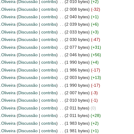
.Oliveira
(
Discussão
|
contribs
)
‎
. .
(2 010 bytes)
(+2)
.Oliveira
(
Discussão
|
contribs
)
‎
. .
(2 008 bytes)
(-32)
.Oliveira
(
Discussão
|
contribs
)
‎
. .
(2 040 bytes)
(+1)
.Oliveira
(
Discussão
|
contribs
)
‎
. .
(2 039 bytes)
(+6)
.Oliveira
(
Discussão
|
contribs
)
‎
. .
(2 033 bytes)
(+3)
.Oliveira
(
Discussão
|
contribs
)
‎
. .
(2 030 bytes)
(-47)
.Oliveira
(
Discussão
|
contribs
)
‎
. .
(2 077 bytes)
(+31)
.Oliveira
(
Discussão
|
contribs
)
‎
. .
(2 046 bytes)
(+56)
.Oliveira
(
Discussão
|
contribs
)
‎
. .
(1 990 bytes)
(+4)
.Oliveira
(
Discussão
|
contribs
)
‎
. .
(1 986 bytes)
(-17)
.Oliveira
(
Discussão
|
contribs
)
‎
. .
(2 003 bytes)
(+13)
.Oliveira
(
Discussão
|
contribs
)
‎
. .
(1 990 bytes)
(-17)
.Oliveira
(
Discussão
|
contribs
)
‎
. .
(2 007 bytes)
(-3)
.Oliveira
(
Discussão
|
contribs
)
‎
. .
(2 010 bytes)
(-1)
.Oliveira
(
Discussão
|
contribs
)
‎
. .
(2 011 bytes)
(0)
.Oliveira
(
Discussão
|
contribs
)
‎
. .
(2 011 bytes)
(+28)
.Oliveira
(
Discussão
|
contribs
)
‎
. .
(1 983 bytes)
(+2)
.Oliveira
(
Discussão
|
contribs
)
‎
. .
(1 981 bytes)
(+1)