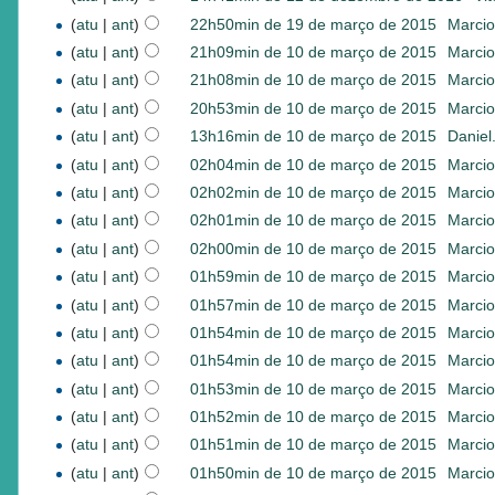
(
atu
|
ant
)
22h50min de 19 de março de 2015
‎
Marcio
(
atu
|
ant
)
21h09min de 10 de março de 2015
‎
Marcio
(
atu
|
ant
)
21h08min de 10 de março de 2015
‎
Marcio
(
atu
|
ant
)
20h53min de 10 de março de 2015
‎
Marcio
(
atu
|
ant
)
13h16min de 10 de março de 2015
‎
Danie
(
atu
|
ant
)
02h04min de 10 de março de 2015
‎
Marcio
(
atu
|
ant
)
02h02min de 10 de março de 2015
‎
Marcio
(
atu
|
ant
)
02h01min de 10 de março de 2015
‎
Marcio
(
atu
|
ant
)
02h00min de 10 de março de 2015
‎
Marcio
(
atu
|
ant
)
01h59min de 10 de março de 2015
‎
Marcio
(
atu
|
ant
)
01h57min de 10 de março de 2015
‎
Marcio
(
atu
|
ant
)
01h54min de 10 de março de 2015
‎
Marcio
(
atu
|
ant
)
01h54min de 10 de março de 2015
‎
Marcio
(
atu
|
ant
)
01h53min de 10 de março de 2015
‎
Marcio
(
atu
|
ant
)
01h52min de 10 de março de 2015
‎
Marcio
(
atu
|
ant
)
01h51min de 10 de março de 2015
‎
Marcio
(
atu
|
ant
)
01h50min de 10 de março de 2015
‎
Marcio