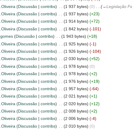
.Oliveira
(
Discussão
|
contribs
)
‎
. .
(1 937 bytes)
(0)
‎
. .
(
→
Legislação Fe
.Oliveira
(
Discussão
|
contribs
)
‎
. .
(1 937 bytes)
(+23)
.Oliveira
(
Discussão
|
contribs
)
‎
. .
(1 914 bytes)
(+72)
.Oliveira
(
Discussão
|
contribs
)
‎
. .
(1 842 bytes)
(-101)
l.gomes
(
Discussão
|
contribs
)
‎
. .
(1 943 bytes)
(+18)
.Oliveira
(
Discussão
|
contribs
)
‎
. .
(1 925 bytes)
(-1)
.Oliveira
(
Discussão
|
contribs
)
‎
. .
(1 926 bytes)
(-104)
.Oliveira
(
Discussão
|
contribs
)
‎
. .
(2 030 bytes)
(+52)
.Oliveira
(
Discussão
|
contribs
)
‎
. .
(1 978 bytes)
(0)
.Oliveira
(
Discussão
|
contribs
)
‎
. .
(1 978 bytes)
(+2)
.Oliveira
(
Discussão
|
contribs
)
‎
. .
(1 976 bytes)
(+19)
.Oliveira
(
Discussão
|
contribs
)
‎
. .
(1 957 bytes)
(-64)
.Oliveira
(
Discussão
|
contribs
)
‎
. .
(2 021 bytes)
(+1)
.Oliveira
(
Discussão
|
contribs
)
‎
. .
(2 020 bytes)
(+12)
.Oliveira
(
Discussão
|
contribs
)
‎
. .
(2 008 bytes)
(+2)
.Oliveira
(
Discussão
|
contribs
)
‎
. .
(2 006 bytes)
(-4)
.Oliveira
(
Discussão
|
contribs
)
‎
. .
(2 010 bytes)
(0)