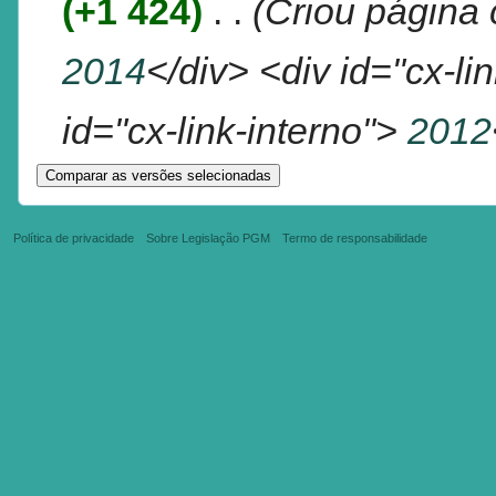
(+1 424)
‎
. .
(Criou página 
2014
</div> <div id="cx-li
id="cx-link-interno">
2012
Política de privacidade
Sobre Legislação PGM
Termo de responsabilidade