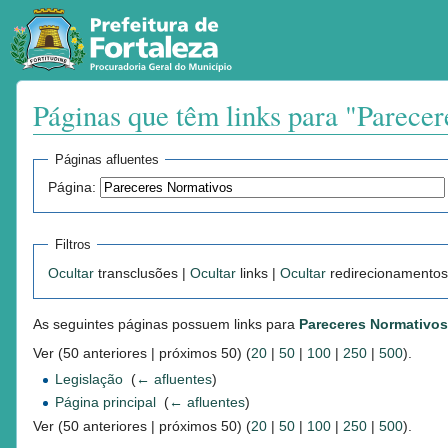
Páginas que têm links para "Parece
Ir para:
navegação
,
pesquisa
Páginas afluentes
Página:
Filtros
Ocultar
transclusões |
Ocultar
links |
Ocultar
redirecionamentos
As seguintes páginas possuem links para
Pareceres Normativos
Ver (50 anteriores | próximos 50) (
20
|
50
|
100
|
250
|
500
).
Legislação
‎
(
← afluentes
)
Página principal
‎
(
← afluentes
)
Ver (50 anteriores | próximos 50) (
20
|
50
|
100
|
250
|
500
).