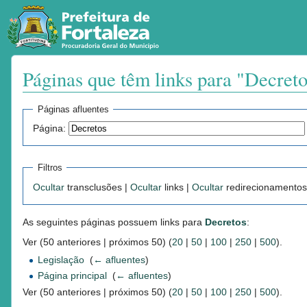
Páginas que têm links para "Decret
Ir para:
navegação
,
pesquisa
Páginas afluentes
Página:
Filtros
Ocultar
transclusões |
Ocultar
links |
Ocultar
redirecionamentos
As seguintes páginas possuem links para
Decretos
:
Ver (50 anteriores | próximos 50) (
20
|
50
|
100
|
250
|
500
).
Legislação
‎
(
← afluentes
)
Página principal
‎
(
← afluentes
)
Ver (50 anteriores | próximos 50) (
20
|
50
|
100
|
250
|
500
).